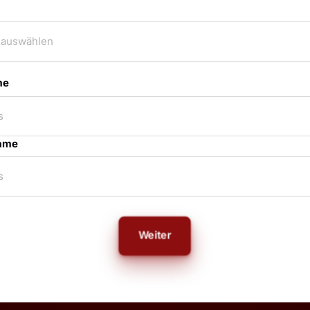
me
ame
Weiter