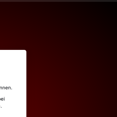
önnen.
i 
.