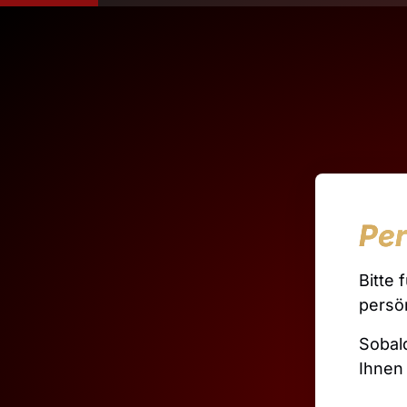
Per
Bitte 
persö
Sobal
Ihnen 